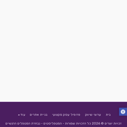
בית
ערוצי שיווק
פרופיל עסק מקצועי
בניית אתרים
עוד
זכויות יוצרים © 2026 כל הזכויות שמורות -
המטפליסטים - נבחרת המטפלים הרגשיים